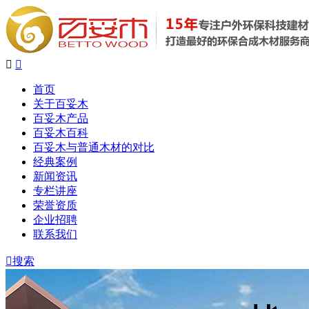


首页
关于百妥木
百妥木产品
百妥木百科
百妥木与普通木材的对比
经典案例
新闻资讯
专栏讲座
荣誉资质
企业招聘
联系我们

搜索