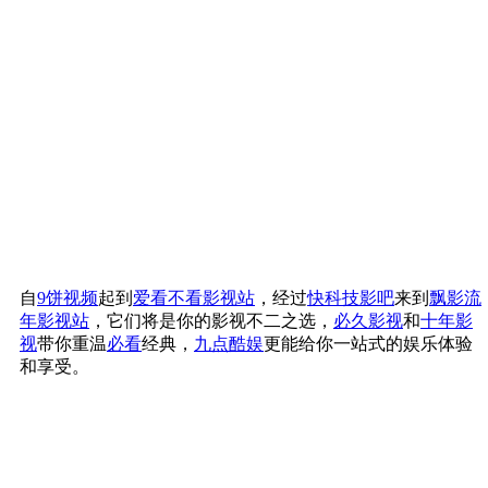
自
9饼视频
起到
爱看不看影视站
，经过
快科技影吧
来到
飘影流
年影视站
，它们将是你的影视不二之选，
必久影视
和
十年影
视
带你重温
必看
经典，
九点酷娱
更能给你一站式的娱乐体验
和享受。