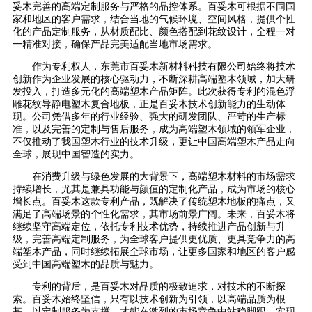
妥木完善的高端定制服务与严格的品控体系。百妥木可根据不同国
家和地区的客户需求，结合当地的气候环境、空间风格，提供个性
化的产品定制服务，从材质配比、颜色搭配到花纹设计，全程一对
一精准对接，确保产品完美适配当地市场需求。
作为专利权人，东莞市百妥木新材料科技有限公司始终将技术
创新作为企业发展的核心驱动力，不断深耕高端塑木领域，加大研
发投入，打造多元化的高端塑木产品矩阵。此次获得专利的混色浮
雕花纹导静电塑木复合地板，正是百妥木技术创新能力的生动体
现。公司凭借多年的行业经验、强大的研发团队、严苛的生产标
准，以及完善的定制与售后服务，成为高端塑木领域的领军企业，
不仅推动了我国塑木行业的技术升级，更让中国高端塑木产品走向
全球，展现中国智造的实力。
在消费升级与绿色发展的大背景下，高端塑木材料的市场需求
持续增长，尤其是兼具功能与颜值的定制化产品，成为市场的核心
增长点。百妥木这款专利产品，既解决了传统塑木地板的痛点，又
满足了高端场景的个性化需求，其市场前景广阔。未来，百妥木将
继续坚守高端定位，依托专利技术优势，持续推进产品创新与升
级，完善高端定制服务，为全球客户提供更优质、更具竞争力的高
端塑木产品，同时继续拓展全球市场，让更多国家和地区的客户感
受到中国高端塑木的品质与魅力。
专利的背后，是百妥木对品质的极致追求，对技术的不断探
索。百妥木始终坚信，只有以技术创新为引领，以高端品质为根
基，以定制服务为支撑，才能在激烈的市场竞争中站稳脚跟，实现