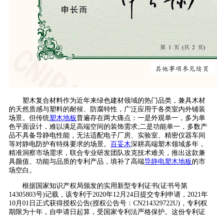
塑木复合材料作为近年来绿色建材领域的热门品类，兼具木材
的天然质感与塑料的耐候、防腐特性，广泛应用于各类室内外铺装
场景。但传统
塑木地板
普遍存在两大痛点：一是外观单一，多为单
色平面设计，难以满足高端空间的装饰需求;二是功能单一，多数产
品不具备导静电性能，无法适配电子厂房、实验室、精密仪器车间
等对静电防护有特殊要求的场景。
百妥木
深耕高端塑木领域多年，
精准洞察市场需求，联合专业研发团队攻克技术难关，推出这款兼
具颜值、功能与品质的专利产品，填补了高端
导静电塑木地板
的市
场空白。
根据国家知识产权局颁发的实用新型专利证书(证书号第
14305803号)记载，该专利于2020年12月24日提交专利申请，2021年
10月01日正式获得授权公告(授权公告号：CN214329722U)，专利权
期限为十年，自申请日起算，受国家专利法严格保护。这份专利证