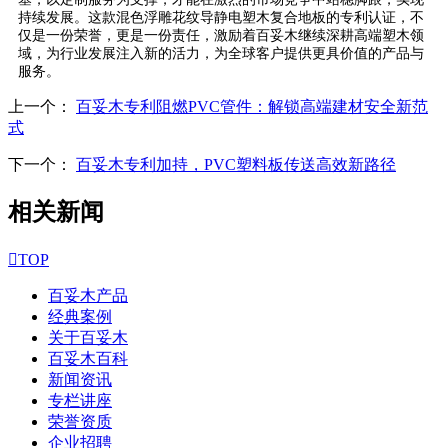
持续发展。这款混色浮雕花纹导静电塑木复合地板的专利认证，不
仅是一份荣誉，更是一份责任，激励着百妥木继续深耕高端塑木领
域，为行业发展注入新的活力，为全球客户提供更具价值的产品与
服务。
上一个：
百妥木专利阻燃PVC管件：解锁高端建材安全新范
式
下一个：
百妥木专利加持，PVC塑料板传送高效新路径
相关新闻

TOP
百妥木产品
经典案例
关于百妥木
百妥木百科
新闻资讯
专栏讲座
荣誉资质
企业招聘