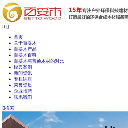


首页
关于百妥木
百妥木产品
百妥木百科
百妥木与普通木材的对比
经典案例
新闻资讯
专栏讲座
荣誉资质
企业招聘
联系我们

搜索