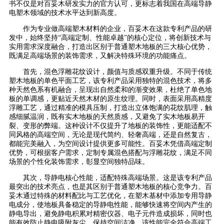
书不仅是对百妥木研发实力的官方认可，更标志着我国在高端导静
电塑木领域的技术水平达到新高度。
作为专业做高端塑木材料的企业，百妥木在这款专利产品的研
发中，始终坚持“高端定制、性能卓越”的核心定位，将创新技术与
实用需求深度融合，打造出区别于普通塑木地板的三大核心优势，
既满足高端场景的装饰需求，又解决特殊环境的功能痛点。
首先，混色浮雕花纹设计，颜值与质感双重升级。不同于传统
塑木地板的单色平面工艺，该专利产品采用独特的混色技术，将多
种天然色系有机融合，呈现出自然柔和的渐变效果，杜绝了单色地
板的单调感，更贴近天然木材的原生纹理。同时，表面采用高精度
浮雕工艺，通过精准的模具压制，打造出立体饱满的花纹肌理，触
感细腻温润，既有实木地板的天然质感，又避免了实木地板易开
裂、变形的弊端。这种设计不仅提升了地板的装饰性，更能适配不
同风格的高端空间，无论是现代简约、轻奢高端，还是自然复古，
都能完美融入，为空间设计提供更多可能性。百妥木凭借高端定制
优势，可根据客户需求，定制专属混色搭配与浮雕花纹，满足不同
场景的个性化装饰需求，彰显空间独特品味。
其次，导静电核心性能，适配特殊高端场景。这是该专利产品
最突出的技术亮点，也是其区别于普通塑木地板的核心竞争力。百
妥木通过特殊的材料配比与工艺优化，在塑木基材中添加专用导静
电成分，使地板具备稳定的导静电性能，能够快速将空间内产生的
静电导出，避免静电积累对精密仪器、电子元件造成损坏，同时也
能有效防止静电吸附灰尘，保持空间洁净。该性能完全符合高端工