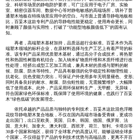
业、科研等场景的静电防护要求，可广泛应用于电子厂房、实验
室、精密仪器车间、数据中心等对静电敏感的高端场所，填补了普
通塑木地板在特殊场景应用中的空白。与市面上普通导静电地板相
比，百妥木这款专利产品的导静电性能更稳定，使用寿命更长，同
时兼顾了颜值与实用性，打破了“功能型地板颜值低下”的固有认
知。
再者，高端塑木基材加持，品质远超行业标准。百妥木作为高
端塑木领域的标杆企业，在原材料选择与生产工艺上有着严苛的标
准。该专利产品采用优质塑木基材，通过高分子合成技术，将热塑
性和热固性树脂有机结合，加入纳米矿物质纤维和木质纤维进行改
性处理，经挤出成型工艺加工而成，兼具木材的质感与塑料的耐
候、防腐、防水等特性。产品具有极强的化学稳定性和物理性能，
抗老化、抗色变能力突出，可保证户外使用多年无明显褪色、变形;
同时具备良好的耐水、耐腐、防虫蛀性能，无需频繁维护，大幅降
低了使用成本。此外，产品采用环保材料生产，无甲醛、无异味，
符合国家绿色环保标准，既保障了使用环境的健康，也践行了百妥
木“绿色低碳”的发展理念。
依托卓越的产品品质与独特的专利技术，百妥木这款混色浮雕
花纹导静电塑木复合地板，不仅在国内高端市场备受青睐，更成功
走出国门，出口至欧美、英国、日本、韩国、德国、俄罗斯、法
国、意大利、加拿大、澳大利亚、西班牙、荷兰、智利、卡塔尔等
30多个国家和地区，获得了全球客户的高度认可。能够远销全球多
个国家，不仅得益于产品的专利技术优势与高端品质，更离不开百