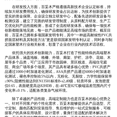
在研发投入方面，百妥木严格遵循高新技术企业认定标准，持
续加大研发费用投入，确保研发资金占比达标，为技术创新提供了
坚实的资金保障。企业设立独立研发中心，配备先进的研发设备与
检测仪器，建立了完善的研发管理制度，从原料配方研发、生产工
艺优化到产品性能检测，形成了全流程研发体系，确保每一项技术
创新都能落地见效，每一款产品都能满足高端市场的需求。截至目
前，百妥木已拥有多项国家发明专利，其中“一种超高耐候性PVC共
挤面层材料及其制造方法”更是获得国家发明专利认证，同时参与制
定国家塑木行业相关标准，彰显了企业在行业内的技术话语权。
依托强大的技术创新能力，百妥木打造了性能特殊的高端塑木
产品体系，涵盖地板、格栅、外墙、廊架、护栏、凉亭、花箱、木
屋等多个品类，可广泛应用于市政园林、景区栈道、高端住宅庭
院、商业广场等多个场景。其产品具有诸多核心优势：PVC共挤产
品通过1000小时加速老化测试，ASA共挤产品通过6000小时加速老
化测试，褪色率控制在5%以内，无粉化、无裂纹，力学性能保留率
≥90%;阻燃性能达到EN13501标准B-s2,d0级，轻质环保，发泡密度
仅0.65，表面硬度高达82HDB，在-40℃至82℃极端温差范围内尺寸
变化率≤0.1%，适配各类复杂气候环境。
除了卓越的产品性能，高端定制能力也是百妥木的核心优势之
一。针对不同客户的个性化需求，百妥木能够提供从产品选型、尺
寸定制、颜色匹配到安装指导、售后维护的一站式定制服务，可根
据客户的具体应用场景、设计需求，量身打造适配的塑木解决方