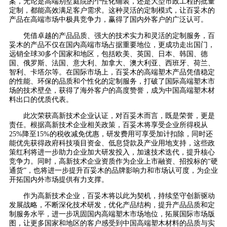
案，无论是高端别墅庭院的个性化铺装，还是大型市政工程的批量
定制，都能高效满足客户需求。这种灵活的定制模式，让百妥木的
产品在高端市场中极具竞争力，赢得了国内外客户的广泛认可。
凭借卓越的产品品质、强大的技术实力和灵活的定制服务，百
妥木的产品不仅在国内高端市场占据重要地位，更成功走出国门，
远销全球30多个国家和地区，包括欧美、英国、日本、韩国、德
国、俄罗斯、法国、意大利、加拿大、澳大利亚、西班牙、荷兰、
智利、卡塔尔等。在国际市场上，百妥木的高端塑木产品凭借稳定
的性能、环保的品质和个性化的定制服务，打破了国际高端塑木市
场的技术壁垒，获得了海外客户的高度赞誉，成为中国高端塑木材
料出口的优质代表。
此次荣获高新技术企业认证，对百妥木而言，既是荣誉，更是
责任。根据高新技术企业相关政策，百妥木将享受企业所得税从
25%降至15%的税收减免优惠，研发费用可享受加计扣除，同时还
能优先获得政府科技项目资金、低息贷款及产业用地支持，这些政
策红利将进一步助力企业加大研发投入，加速技术迭代，提升核心
竞争力。同时，高新技术企业资质作为企业上市融资、招投标的“硬
通货”，也将进一步提升百妥木的品牌影响力和市场认可度，为企业
开拓国内外市场提供有力支撑。
作为高新技术企业，百妥木将以此为契机，持续坚守创新驱动
发展战略，不断深化技术研发，优化产品结构，提升产品品质和定
制服务水平，进一步巩固国内高端塑木市场地位，拓展国际市场版
图，让更多国家和地区的客户感受到中国高端塑木材料的品质与实