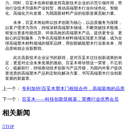
力。同时，百妥木也将积极发挥高新技术企业的示范引领作用，带
动行业技术升级和产业转型，推动高端塑木行业向绿色化、智能
化、高端化方向发展，为我国新材料产业的创新发展贡献力量。
未来，百妥木将始终以技术创新为核心，以品质服务为保障，
以客户需求为导向，持续深耕高端塑木领域，不断突破技术瓶颈，
研发出更多性能优异、环保高效的高端塑木产品，提供更专业、更
贴心的定制服务，力争在高端塑木材料领域实现更大突破，成为全
球高端塑木材料领域的领军品牌，用创新赋能塑木行业新未来，用
品质铸就企业新辉煌。
此次高新技术企业证书的获得，是对百妥木过往创新成果的肯
定，更是对企业未来发展的激励。百妥木将珍惜这一荣誉，不忘初
心，砥砺前行，持续推动技术创新与产品升级，为国内外客户提供
更优质的高端塑木产品和定制化解决方案，书写高端塑木行业创新
发展的新篇章。
上一个：
专利加持!百妥木塑木门框组合件，高端装饰的品质
下一个：
百妥木——科技创新筑根基，荣膺行业优秀会员
相关新闻

TOP