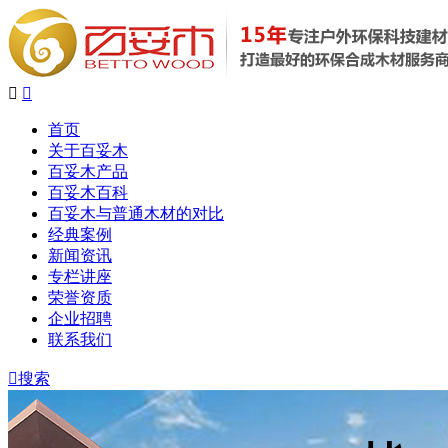


首页
关于百妥木
百妥木产品
百妥木百科
百妥木与普通木材的对比
经典案例
新闻资讯
专栏讲座
荣誉资质
企业招聘
联系我们

搜索