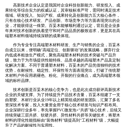
高新技术企业认定是我国对企业科技创新能力、研发投入、成
果转化等综合实力的权威认证，其审核标准严苛，需同时满足技术
领域、研发投入、知识产权、成果转化及创新能力五大核心条件，
只有在核心技术研发、产品创新、市场竞争力等方面表现突出的企
业，才能获得这一殊荣。百妥木能够顺利通过认定，背后是企业多
年来对技术创新的执着坚守和对产品品质的极致追求，更是其在高
端塑木材料领域持续深耕的成果体现。
作为专业专注高端塑木材料研发、生产与销售的企业，百妥木
自成立以来，便明确“高端定位、创新驱动”的发展战略，摒弃行业
内低成本粗放生产模式，聚焦高端塑木材料的技术突破与产品升
级，致力于为市场提供性能特殊、品质卓越的高端塑木产品及定制
化解决方案。不同于普通塑木材料，百妥木的产品凭借独特的技术
优势，在耐候性、稳定性、环保性等方面表现突出，打破了传统塑
木材料户外应用易褪色、粉化、开裂的行业痛点，成为高端塑木领
域的标杆品牌。
技术创新是百妥木的核心竞争力，也是此次成功获评高新技术
企业的关键支撑。为了持续提升产品技术含量，百妥木组建了一支
由塑胶、木材行业从业19年以上精英组成的研发团队，汇聚了多名
资深技术专家，投入大量资金用于核心技术研发与知识产权布局。
企业深耕行业多年，率先掌握PVC微发泡+“共挤”核心技术，后续又
持续突破三层共挤、软硬共挤、异性材料共挤等关键技术，将塑木
材料的理化性能指标由“装饰材料”级提高到“工程材料”级，大幅提
升了产品的耐候性与实用性。