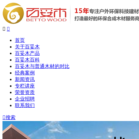


首页
关于百妥木
百妥木产品
百妥木百科
百妥木与普通木材的对比
经典案例
新闻资讯
专栏讲座
荣誉资质
企业招聘
联系我们

搜索