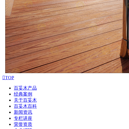

TOP
百妥木产品
经典案例
关于百妥木
百妥木百科
新闻资讯
专栏讲座
荣誉资质