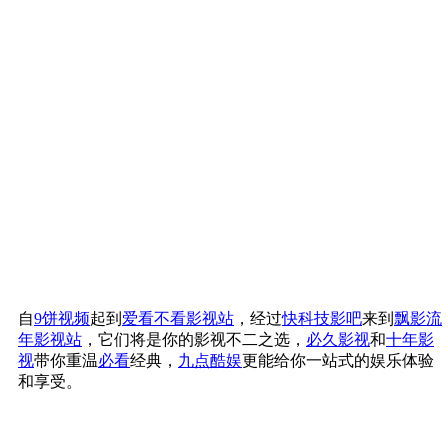
自
9饼视频
起到
爱看不看影视站
，经过
快科技影吧
来到
飘影流
年影视站
，它们将是你的影视不二之选，
必久影视
和
十年影
视
带你重温
必看
经典，
九点酷娱
更能给你一站式的娱乐体验
和享受。