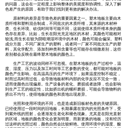
的问题，这会在一定程度上影响整体的美观度和协调性。深入了解
色差产生的原因，有助于我们找到更有效的解决办法。
原材料的差异是导致色差的重要因素之一。塑木地板主要由木
质纤维和塑料混合制成，不同批次的木质纤维，其来源的木材种
类、生长环境、砍伐时间等可能不同，这就使得木质纤维本身的颜
色存在差异。比如，生长在阳光充足地区的木材，其颜色可能相对
较浅;而生长在较为阴暗潮湿环境中的木材，颜色可能会偏深。塑料
成分方面，不同厂家生产的塑料，或者同一厂家不同批次生产的塑
料，其化学配方、添加剂种类和含量等也可能存在细微差别，这些
差别都会反映在最终塑木地板的颜色上。
生产工艺的波动同样不可忽视。在塑木地板的生产过程中，温
度、湿度、压力以及加工时间等工艺参数的变化，都可能对地板的
颜色产生影响。在高温高压的生产环境下，如果温度控制不稳定，
时而过高时而过低，会导致地板材料内部的化学反应不完全一致，
进而使颜色出现偏差。生产设备的老化、磨损或者故障，也会影响
到生产工艺的稳定性，比如挤出机的螺杆磨损，可能会导致物料的
挤出不均匀，使得地板的颜色和质地出现差异。
光照和使用环境的不同，也是造成新旧板材色差的关键原因。
已经使用过一段时间的旧地板，长期暴露在室内的光照条件下，受
到紫外线的照射，会逐渐发生老化和褪色现象。尤其是在阳光直射
的区域，地板的颜色变化会更加明显。而新更换的地板，没有经历
过这样的光照过程，颜色自然会比较鲜艳。使用环境中的湿度、酸