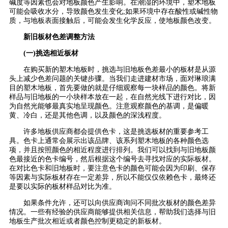
碱度等因素也会对地板颜色产生影响。在潮湿的环境中，塑木地板
可能会吸收水分，导致颜色发生变化;如果环境中存在酸性或碱性物
质，与地板表面接触后，可能会发生化学反应，使地板颜色改变。
新旧板材色差调整方法
(一)挑选相近板材
在购买新的塑木地板时，挑选与旧地板色差最小的板材是从源
头上减少色差问题的关键步骤。当我们走进建材市场，面对琳琅满
目的塑木地板，首先要做的就是仔细观察每一块样品的颜色。将新
样品与旧地板的一小块样本放在一起，在自然光线下进行对比，因
为自然光能够最真实地呈现颜色。注意观察颜色的基调，是偏暖
黄、冷白，还是其他色调，以及颜色的深浅程度。
许多地板供应商都会提供色卡，这是挑选板材的重要参考工
具。色卡上通常会展示出该品牌、该系列塑木地板的各种颜色选
项，并且按照颜色的相近程度进行排列。我们可以找到与旧地板颜
色最接近的色卡编号，然后根据这个编号去寻找对应的实际板材。
在对比色卡和旧地板时，要注意色卡的颜色可能会因为印刷、保存
等因素与实际板材存在一定差异，所以不能仅仅依赖色卡，最终还
是要以实际的板材样品对比为准。
如果条件允许，还可以向供应商询问不同批次板材的颜色差异
情况。一些有经验的供应商能够提供相关信息，帮助我们选择与旧
地板生产批次相近或者颜色控制更稳定的新板材。