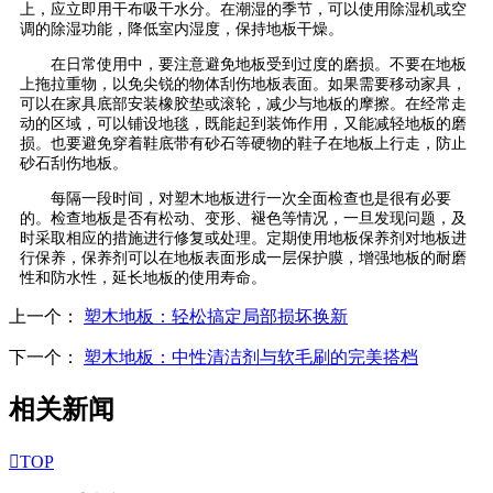
上，应立即用干布吸干水分。在潮湿的季节，可以使用除湿机或空
调的除湿功能，降低室内湿度，保持地板干燥。
在日常使用中，要注意避免地板受到过度的磨损。不要在地板
上拖拉重物，以免尖锐的物体刮伤地板表面。如果需要移动家具，
可以在家具底部安装橡胶垫或滚轮，减少与地板的摩擦。在经常走
动的区域，可以铺设地毯，既能起到装饰作用，又能减轻地板的磨
损。也要避免穿着鞋底带有砂石等硬物的鞋子在地板上行走，防止
砂石刮伤地板。
每隔一段时间，对塑木地板进行一次全面检查也是很有必要
的。检查地板是否有松动、变形、褪色等情况，一旦发现问题，及
时采取相应的措施进行修复或处理。定期使用地板保养剂对地板进
行保养，保养剂可以在地板表面形成一层保护膜，增强地板的耐磨
性和防水性，延长地板的使用寿命。
上一个：
塑木地板：轻松搞定局部损坏换新
下一个：
塑木地板：中性清洁剂与软毛刷的完美搭档
相关新闻

TOP