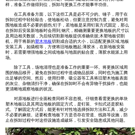
样，准备工作做得到位，拆卸与更换工作才能事半功倍。
在工具准备方面，以下这些工具是必不可少的。锤子，用于在
拆卸过程中轻轻敲击，使地板松动，但要注意控制力度，避免对周
围地板造成不必要的损伤;钉子，若地板是采用钉装方式固定，那么
在拆卸后安装新地板时会用到;钢尺，精确测量要更换地板的尺寸以
及周边相关数据，为后续切割新地板提供准确依据;木塑地板切割
机，用于将新的
塑木地板
切割成合适的大小，以适配更换区域;地板
安装工具，如撬棍等，方便将旧地板翘起;薄胶水，在新地板安装
时，若需要增强地板之间或地板与地面的贴合度，薄胶水能派上用
场。
除了工具，场地清理也是准备工作的重要一环。将更换区域周
围的物品移开，避免在拆卸过程中造成物品损坏，同时也为施工腾
出足够的空间。然后，使用扫帚、吸尘器等工具将旧塑木地板表面
的灰尘、杂物清扫干净，确保在拆卸时不会有异物干扰操作，也能
更清晰地观察地板的状况。
对原地板进行全面检查同样不容忽视。仔细查看需更换的单块
塑木地板以及其周边地板的固定方式，是钉装、卡扣式还是胶粘
式。了解固定方式后，能更有针对性地选择拆卸方法和工具，减少
不必要的麻烦。还要检查地板下方是否存在管道、线路等设施，防
止在拆卸过程中对这些设施造成破坏，引发安全隐患或其他问题。