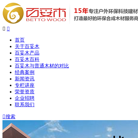


首页
关于百妥木
百妥木产品
百妥木百科
百妥木与普通木材的对比
经典案例
新闻资讯
专栏讲座
荣誉资质
企业招聘
联系我们

搜索