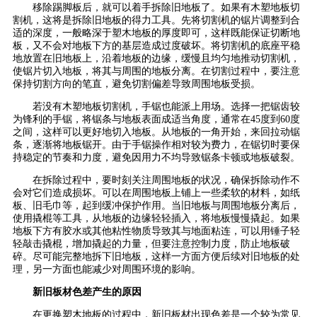
移除踢脚板后，就可以着手拆除旧地板了。如果有木塑地板切
割机，这将是拆除旧地板的得力工具。先将切割机的锯片调整到合
适的深度，一般略深于塑木地板的厚度即可，这样既能保证切断地
板，又不会对地板下方的基层造成过度破坏。将切割机的底座平稳
地放置在旧地板上，沿着地板的边缘，缓慢且均匀地推动切割机，
使锯片切入地板，将其与周围的地板分离。在切割过程中，要注意
保持切割方向的笔直，避免切割偏差导致周围地板受损。
若没有木塑地板切割机，手锯也能派上用场。选择一把锯齿较
为锋利的手锯，将锯条与地板表面成适当角度，通常在45度到60度
之间，这样可以更好地切入地板。从地板的一角开始，来回拉动锯
条，逐渐将地板锯开。由于手锯操作相对较为费力，在锯切时要保
持稳定的节奏和力度，避免因用力不均导致锯条卡顿或地板破裂。
在拆除过程中，要时刻关注周围地板的状况，确保拆除动作不
会对它们造成损坏。可以在周围地板上铺上一些柔软的材料，如纸
板、旧毛巾等，起到缓冲保护作用。当旧地板与周围地板分离后，
使用撬棍等工具，从地板的边缘轻轻插入，将地板慢慢撬起。如果
地板下方有胶水或其他粘性物质导致其与地面粘连，可以用锤子轻
轻敲击撬棍，增加撬起的力量，但要注意控制力度，防止地板破
碎。尽可能完整地拆下旧地板，这样一方面方便后续对旧地板的处
理，另一方面也能减少对周围环境的影响。
新旧板材色差产生的原因
在更换塑木地板的过程中，新旧板材出现色差是一个较为常见