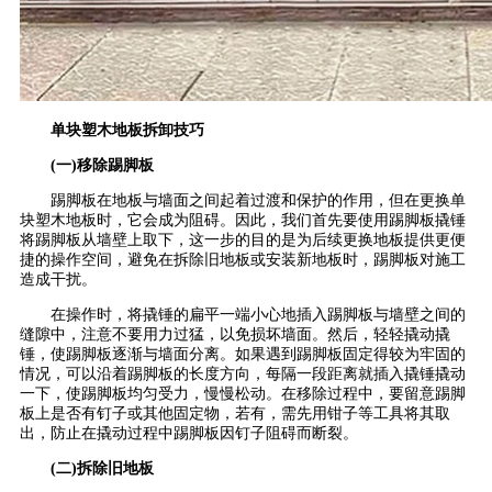
单块塑木地板拆卸技巧
(一)移除踢脚板
踢脚板在地板与墙面之间起着过渡和保护的作用，但在更换单
块塑木地板时，它会成为阻碍。因此，我们首先要使用踢脚板撬锤
将踢脚板从墙壁上取下，这一步的目的是为后续更换地板提供更便
捷的操作空间，避免在拆除旧地板或安装新地板时，踢脚板对施工
造成干扰。
在操作时，将撬锤的扁平一端小心地插入踢脚板与墙壁之间的
缝隙中，注意不要用力过猛，以免损坏墙面。然后，轻轻撬动撬
锤，使踢脚板逐渐与墙面分离。如果遇到踢脚板固定得较为牢固的
情况，可以沿着踢脚板的长度方向，每隔一段距离就插入撬锤撬动
一下，使踢脚板均匀受力，慢慢松动。在移除过程中，要留意踢脚
板上是否有钉子或其他固定物，若有，需先用钳子等工具将其取
出，防止在撬动过程中踢脚板因钉子阻碍而断裂。
(二)拆除旧地板