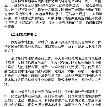
还要检查新地板与周围地板之间的缝隙是否均匀一致。正常情
况下，缝隙宽度应该在1-2毫米之间，如果缝隙过大，不仅会影响美
观，还可能导致灰尘、杂物进入缝隙，时间长了会影响地板的使用
寿命;如果缝隙过小，在地板受热膨胀时，可能会出现起拱、变形等
问题。对于缝隙过大的情况，可以使用与地板颜色相近的密封胶进
行填充;对于缝隙过小的区域，要适当调整地板的位置，确保缝隙符
合要求。
(二)日常维护要点
做好塑木地板的日常维护，能够有效延长地板的使用寿命，保
持其良好的性能和美观度。在日常生活中，我们可以从以下几个方
面入手。
清洁是日常维护的基础工作。每天使用扫帚或吸尘器对地板进
行清扫，及时清除表面的灰尘、毛发和杂物，防止这些物质在地板
上堆积，划伤地板表面。对于一些难以清扫的污渍，可以使用湿布
蘸取适量的中性清洁剂进行擦拭，然后用干净的干布擦干。要注意
避免使用含有酸性或碱性成分的清洁剂，因为这些清洁剂可能会与
塑木地板表面的材料发生化学反应，导致地板褪色、腐蚀或失去光
泽。
塑木地板虽然具有一定的防水性能，但长时间处于潮湿环境
中，仍然会对其造成损害。在日常生活中，要尽量避免地板接触大
量的水。比如，在卫生间、厨房等容易产生水渍的区域，要及时清
理地面的积水，避免水溅到塑木地板上。如果不小心将水洒到地板