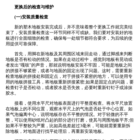
更换后的检查与维护
(一)安装质量检查
新的塑木地板安装完成后，并不意味着整个更换工作就完美结
束了，安装质量检查这一环节同样不可或缺。我们要对安装好的地
板进行全面细致的检查，确保每一处细节都符合要求，为后续的使
用提供可靠保障。
首先，用脚在新地板及其周围区域来回走动，通过脚感来判断
地板是否有松动的情况。如果在走动过程中，感觉到地板有晃动或
者发出“嘎吱”的声音，那就说明地板安装不牢固，可能是地板之间
的拼接不够紧密，或者与地面的固定出现了问题。这时，需要重新
检查地板的拼接处和固定点，对于拼接不紧密的地方，可以使用专
用的地板拼接工具，将地板重新拼接紧密;如果是固定点的问题，要
检查钉子是否松动，或者胶水是否失效，必要时重新钉钉子或涂抹
胶水。
接着，使用水平尺对地板表面进行平整度检查。将水平尺放置
在地板上的不同位置，观察水平尺上的气泡是否处于中心位置。如
果气泡偏离中心，说明地板存在不平整的情况。对于轻微的不平
整，可以使用砂纸对凸起的部分进行打磨，使其与周围地板平齐;但
如果不平整较为严重，比如高低差超过3毫米，可能就需要重新拆
除地板，对地面进行找平处理后，再重新安装地板。