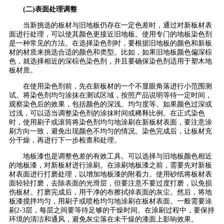
(二)表面处理调整
当新挑选的板材与旧地板仍存在一定色差时，通过对新板材表
面进行处理，可以使其颜色更接近旧地板。使用专门的地板染色剂
是一种常见的方法。在选择染色剂时，要根据旧地板的颜色和新板
材的材质来挑选合适的颜色和类型。比如，如果旧地板颜色偏深棕
色，就选择相近的深棕色染色剂，并且要确保染色剂适用于塑木地
板材质。
在使用染色剂前，先在新板材的一个不显眼角落进行小范围测
试。将染色剂均匀涂抹在测试区域，按照产品说明等待一定时间，
观察染色后的效果，包括颜色的深浅、均匀度等。如果颜色过深或
过浅，可以适当调整染色剂的涂抹时间或稀释比例。在正式染色
时，使用刷子或滚筒将染色剂均匀地涂刷在新板材表面，要注意涂
刷方向一致，避免出现颜色不均匀的情况。染色完成后，让板材充
分干燥，再进行下一步检查和处理。
地板漆也是调整色差的有效工具。可以选择与旧地板颜色相近
的地板漆，对新板材进行涂刷。在涂刷地板漆之前，需要先对新板
材表面进行打磨处理，以增加地板漆的附着力。使用砂纸将板材表
面轻轻打磨，去除表面的光滑层，但要注意不要过度打磨，以免损
伤板材。打磨完成后，用干净的布擦拭掉表面的灰尘。然后，将地
板漆搅拌均匀，用刷子或喷枪均匀地涂刷在板材表面。一般需要涂
刷2-3层，每层之间要等待足够的干燥时间。在涂刷过程中，要保持
环境的清洁和通风，避免灰尘落在未干燥的漆面上影响效果。