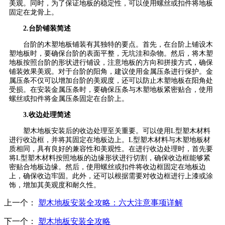
美观。同时，为了保证地板的稳定性，可以使用螺丝或扣件将地板
固定在龙骨上。
2.台阶铺装简述
台阶的木塑地板铺装有其独特的要点。首先，在台阶上铺设木
塑地板时，要确保台阶的表面平整，无坑洼和杂物。然后，将木塑
地板按照台阶的形状进行铺设，注意地板的方向和拼接方式，确保
铺装效果美观。对于台阶的阳角，建议使用金属压条进行保护。金
属压条不仅可以增加台阶的美观度，还可以防止木塑地板在阳角处
受损。在安装金属压条时，要确保压条与木塑地板紧密贴合，使用
螺丝或扣件将金属压条固定在台阶上。
3.收边处理简述
塑木地板安装后的收边处理至关重要。可以使用L型塑木材料
进行收边框，并将其固定在地板边上。L型塑木材料与木塑地板材
质相同，具有良好的兼容性和美观性。在进行收边处理时，首先要
将L型塑木材料按照地板的边缘形状进行切割，确保收边框能够紧
密贴合地板边缘。然后，使用螺丝或扣件将收边框固定在地板边
上，确保收边牢固。此外，还可以根据需要对收边框进行上漆或涂
饰，增加其美观度和耐久性。
上一个：
塑木地板安装全攻略：六大注意事项详解
下一个：
塑木地板安装全攻略