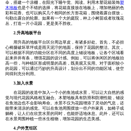
伞，搭建一个凉棚，在阳光下睡午觉、阅读。利用木塑花箱装饰
塑
木地板
也是个不错的选择，将花箱直接放在地板上，增加艳丽的色
彩和花香。也可以购买几个相同的长方形花箱，围绕着露台摆放，
勾勒出露台的轮廓。如果有一个大的庭院，种上小树苗或者玫瑰花
丛，打造一片小花园，更是美不胜收。
2.升高地板平台
用升高的地板平台区分周边草皮，有诸多好处。首先，不必担
心椅腿破坏草坪或是雨天泥泞的地面，保持了花园的整洁。其次，
可以根据不同的功能分区在不同的高度上铺设地板，让各个区域看
起来井井有条，增强花园的设计感。例如，可以将休闲区的地板抬
高一些，与种植区形成明显的高差，既美观又实用。对于面积较小
的花园，可以通过巧妙的升高设计，划分出不同的功能区域，使空
间得到充分利用。
3.加入水景
在花园的改造中加入一个小的鱼池或水景，可以让大自然的感
觉与现代花园风格相互融合。木塑地板具有防滑和防潮性能，铺设
在鱼池边也不会影响寿命。水景不仅为花园增添了灵动的气息，还
能带来清凉的感觉。可以在鱼池周围摆放一些户外家具，如椅子或
躺椅，让人们在欣赏水景的同时，也能舒适地休息。此外，还可以
在水景周围种植一些水生植物，增加花园的生态美感。
4.户外烹饪区