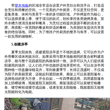
带
塑木地板
的区域非常适合设置户外烹饪台和洗手台，打造适
合烹饪和用餐的空间。一个完美的户外厨房，不仅是烹饪空间，更
是集美食、休闲与美景于一体的多功能区域。户外烤架作为核心，
可以选择质量上乘、便于清洁的款式，轻松掌控各类烧烤美食。室
外水槽方便清洗食材和餐具，为烹饪过程提供源源不断的清水支
撑。再搭配一张宽阔的餐桌和舒适的餐椅，为亲朋好友提供共享美
食的绝佳场地。同时，为了维持户外厨房的整齐与有序，可以设置
一款实用的储物柜。
5.创建凉亭
夏季太阳炎热，搭建遮阳凉亭是个不错的选择。它可以作为户
外用餐区或休闲娱乐区。如果采用与塑木地板相同的复合材料建造
凉亭，能与整个花园庭院的风格保持一致。凉亭可以为人们提供遮
阳避雨的场所，让人们在户外也能舒适地享受时光。可以在凉亭周
围种植一些盘藤绿植花卉，等到春夏季节，长得正茂盛时，不仅成
为院子的美丽景观，还能起到遮阳效果。廊架上可以装遮阳篷布，
选择电动的更为方便，开合自如，一年四季都适用。四周遮阳篷布
加上防晒玻璃，既能遮阳又能防雨。廊架顶面还可以装镂空格栅
条、镂空树枝或镂空成品板，或者安装太阳能板，既能遮阳又能将
太阳能转化为电能。