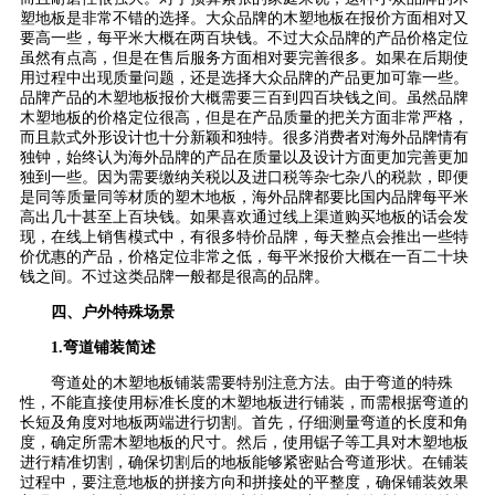
塑地板是非常不错的选择。大众品牌的木塑地板在报价方面相对又
要高一些，每平米大概在两百块钱。不过大众品牌的产品价格定位
虽然有点高，但是在售后服务方面相对要完善很多。如果在后期使
用过程中出现质量问题，还是选择大众品牌的产品更加可靠一些。
品牌产品的木塑地板报价大概需要三百到四百块钱之间。虽然品牌
木塑地板的价格定位很高，但是在产品质量的把关方面非常严格，
而且款式外形设计也十分新颖和独特。很多消费者对海外品牌情有
独钟，始终认为海外品牌的产品在质量以及设计方面更加完善更加
独到一些。因为需要缴纳关税以及进口税等杂七杂八的税款，即便
是同等质量同等材质的塑木地板，海外品牌都要比国内品牌每平米
高出几十甚至上百块钱。如果喜欢通过线上渠道购买地板的话会发
现，在线上销售模式中，有很多特价品牌，每天整点会推出一些特
价优惠的产品，价格定位非常之低，每平米报价大概在一百二十块
钱之间。不过这类品牌一般都是很高的品牌。
四、户外特殊场景
1.弯道铺装简述
弯道处的木塑地板铺装需要特别注意方法。由于弯道的特殊
性，不能直接使用标准长度的木塑地板进行铺装，而需根据弯道的
长短及角度对地板两端进行切割。首先，仔细测量弯道的长度和角
度，确定所需木塑地板的尺寸。然后，使用锯子等工具对木塑地板
进行精准切割，确保切割后的地板能够紧密贴合弯道形状。在铺装
过程中，要注意地板的拼接方向和拼接处的平整度，确保铺装效果