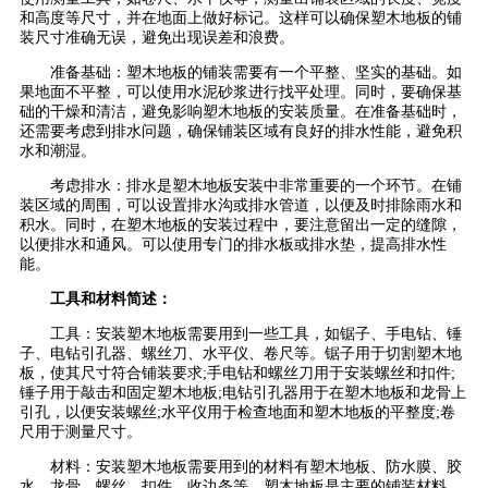
和高度等尺寸，并在地面上做好标记。这样可以确保塑木地板的铺
装尺寸准确无误，避免出现误差和浪费。
准备基础：塑木地板的铺装需要有一个平整、坚实的基础。如
果地面不平整，可以使用水泥砂浆进行找平处理。同时，要确保基
础的干燥和清洁，避免影响塑木地板的安装质量。在准备基础时，
还需要考虑到排水问题，确保铺装区域有良好的排水性能，避免积
水和潮湿。
考虑排水：排水是塑木地板安装中非常重要的一个环节。在铺
装区域的周围，可以设置排水沟或排水管道，以便及时排除雨水和
积水。同时，在塑木地板的安装过程中，要注意留出一定的缝隙，
以便排水和通风。可以使用专门的排水板或排水垫，提高排水性
能。
工具和材料简述：
工具：安装塑木地板需要用到一些工具，如锯子、手电钻、锤
子、电钻引孔器、螺丝刀、水平仪、卷尺等。锯子用于切割塑木地
板，使其尺寸符合铺装要求;手电钻和螺丝刀用于安装螺丝和扣件;
锤子用于敲击和固定塑木地板;电钻引孔器用于在塑木地板和龙骨上
引孔，以便安装螺丝;水平仪用于检查地面和塑木地板的平整度;卷
尺用于测量尺寸。
材料：安装塑木地板需要用到的材料有塑木地板、防水膜、胶
水、龙骨、螺丝、扣件、收边条等。塑木地板是主要的铺装材料，