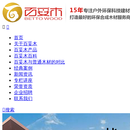


首页
关于百妥木
百妥木产品
百妥木百科
百妥木与普通木材的对比
经典案例
新闻资讯
专栏讲座
荣誉资质
企业招聘
联系我们

搜索