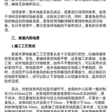
理，确保无杂物和灰尘。
清理保养：塑木地板安装完成后，需要进行清理和保养。使用
干净的湿布擦拭地板表面，去除灰尘和污渍。同时，要避免使用尖
锐的物品划伤地板表面，避免使用强酸强碱等腐蚀性物品清洁地
板。在日常使用中，要注意保持地板的干燥和清洁，避免积水和潮
湿。
三、家庭内部场景
1.施工工艺简述
家庭木塑地板施工工艺需要从多个方面进行把控，以确保最终
的安装效果。首先，要确保基层地面平整，这是施工的基础。在施
工前，应对地面进行仔细检查，如有不平整的地方，可以采用水泥
砂浆找平法，将地面填平，使木地板铺贴在地面上平整稳固。同
时，水泥找平法具有较高的粘合性和极强的承重能力，能让铺设后
的地面牢固耐久，还可以防止下层地面上出现漏水情况，提高室内
的舒适度。
其次，控制龙骨间距也是关键环节。龙骨的中心距离一般控制
在310-410mm之间，龙骨端部对接接缝需留10mm左右的间距，便
于排水。而且要做到龙骨排与排之间的端部接缝错开，不要在一条
直线上。龙骨间距允许误差小于10mm，平整度小于3mm，与墙面
间的伸缩缝为8-10mm。如果施工现场基层地面施工条件差，无法做
到整体结构稳定时，需改用钢龙骨代替木塑龙骨，所使用钢材要用