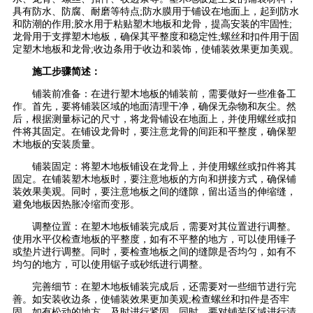
具有防水、防腐、耐磨等特点;防水膜用于铺设在地面上，起到防水
和防潮的作用;胶水用于粘贴塑木地板和龙骨，提高安装的牢固性;
龙骨用于支撑塑木地板，确保其平整度和稳定性;螺丝和扣件用于固
定塑木地板和龙骨;收边条用于收边和装饰，使铺装效果更加美观。
施工步骤简述：
铺装前准备：在进行塑木地板的铺装前，需要做好一些准备工
作。首先，要将铺装区域的地面清理干净，确保无杂物和灰尘。然
后，根据测量标记的尺寸，将龙骨铺设在地面上，并使用螺丝或扣
件将其固定。在铺设龙骨时，要注意龙骨的间距和平整度，确保塑
木地板的安装质量。
铺装固定：将塑木地板铺设在龙骨上，并使用螺丝或扣件将其
固定。在铺装塑木地板时，要注意地板的方向和拼接方式，确保铺
装效果美观。同时，要注意地板之间的缝隙，留出适当的伸缩缝，
避免地板因热胀冷缩而变形。
调整位置：在塑木地板铺装完成后，需要对其位置进行调整。
使用水平仪检查地板的平整度，如有不平整的地方，可以使用锤子
或垫片进行调整。同时，要检查地板之间的缝隙是否均匀，如有不
均匀的地方，可以使用锯子或砂纸进行调整。
完善细节：在塑木地板铺装完成后，还需要对一些细节进行完
善。如安装收边条，使铺装效果更加美观;检查螺丝和扣件是否牢
固，如有松动的地方，及时进行紧固。同时，要对铺装区域进行清