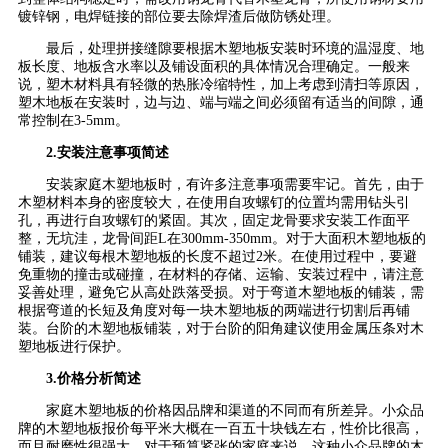
镀锌钢，电焊链接的部位要去除焊渣后做防锈处理。
最后，处理拼接缝隙要根据木塑地板安装时环境的温湿度、地
板长度、地板含水率以及铺设面积的具体情况合理确定。一般来
说，塑木材料具有轻微的热胀冷缩特性，加上考虑到清扫等原因，
塑木地板在安装时，边与边、端与端之间必须留有适当的间隙，通
常控制在3-5mm。
2.安装注意事项简述
安装家庭木塑地板时，有许多注意事项需要牢记。首先，由于
木塑材料本身的密度较大，在使用自攻螺钉的位置均需用钻头引
孔，再进行自攻螺钉的紧固。其次，固定龙骨要求安装工作面平
整，无坑洼，龙骨间距L在300mm-350mm。对于大面积木塑地板的
铺装，建议每根木塑地板的长度不超过2米。在使用过程中，要避
免重物的撞击或碰撞，在材料的存储、运输、安装过程中，请注意
妥善处理，避免它从高处跌落受损。对于弯道木塑地板的铺装，需
根据弯道的长短及角度对每一块木塑地板的两端进行切割后再铺
装。台阶的木塑地板铺装，对于台阶的阳角建议使用金属压条对木
塑地板进行保护。
3.价格分析简述
家庭木塑地板的价格因品牌和渠道的不同而有所差异。小众品
牌的木塑地板报价每平米大概在一百五十块钱左右，性价比很高，
而且耐磨性很强大。对于预算紧张的家庭来说，这种小众品牌的木